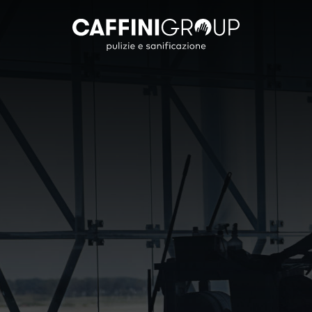
Settori
Straordinarie
Sanificazi
Trat
Civile
Pulizia Vetri in altezza
Decreto Legislat
Decerat
Industriale
Trattamento Gres Porcellanato
Le Nostre Sanifi
Ceratur
Edile
Antipol
Commerciale
Marmo
Pubblica Amministrazione
Linoleu
Cultura Spettacolo
Cotto
IT
Parquet
Sportivo
Moquet