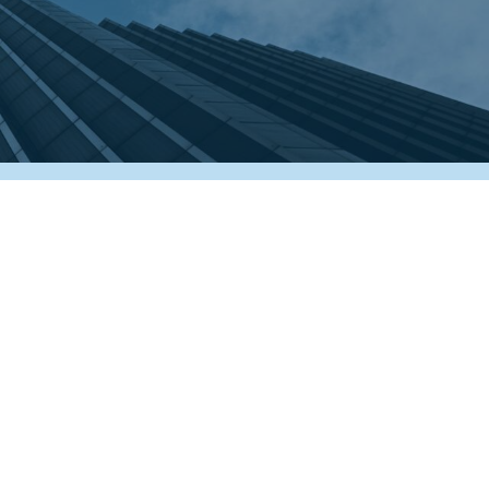
COOKIE
Questo sito web utilizza i cookie. Maggiori informazioni sui
cookie sono disponibili a
questo link
. Continuando ad
utilizzare questo sito si acconsente all'utilizzo dei cookie
durante la navigazione.
ACCETTA