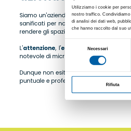
Utilizziamo i cookie per perso
Siamo un'azienda di sanificazione che 
nostro traffico. Condividiamo 
di analisi dei dati web, pubbl
sanificati per noi è importante, in qua
che hanno raccolto dal suo uti
rendere gli spazi al sicuro da batteri, vi
Selezione
L'
attenzione
, l'
esperienza
e la
cura
che
Necessari
del
notevole di microorganismi, attraverso l'u
consenso
Dunque non esitare a contattare la nost
puntuale e professionale.
Rifiuta