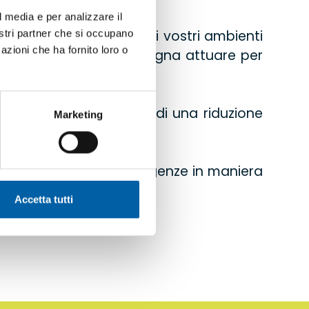
l media e per analizzare il
tte le sue fasi. Rendere i vostri ambienti
nostri partner che si occupano
azioni che ha fornito loro o
è uno degli step che bisogna attuare per
te di avere la certezza di una riduzione
Marketing
ri collaboratori.
isponderemo alle tue esigenze in maniera
Accetta tutti