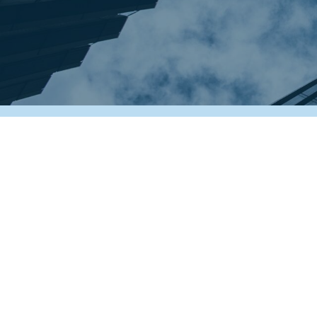
Copyright © 2022-2026 Caffini Lando - Impresa di pulizie
Via Artigianato, 4/6 - 46030 San Giorgio Bigarello (MN) Italy