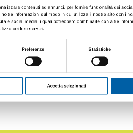
nalizzare contenuti ed annunci, per fornire funzionalità dei socia
offre un
servizio dettagliato
e
garantito
in tu
inoltre informazioni sul modo in cui utilizza il nostro sito con i 
icità e social media, i quali potrebbero combinarle con altre inform
nto la sanificazione insieme alla disinfezione 
lizzo dei loro servizi.
rus, muffa e funghi.
 la nostra azienda ha per i
dettagli
, permet
Preferenze
Statistiche
tilizzo dei mezzi ritenuti più opportuni dai nost
ra azienda per servizi di sanificazione, noi r
Accetta selezionati