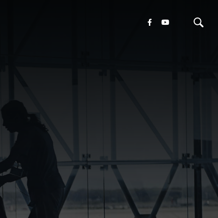
oni
tamenti
ivo
ura
cazioni
a
vere
m
te