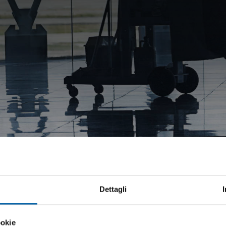
Dettagli
azione
ookie