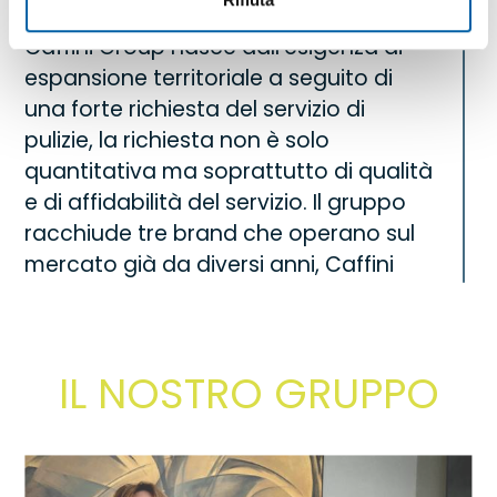
Caffini Group nasce dall’esigenza di
espansione territoriale a seguito di
una forte richiesta del servizio di
pulizie, la richiesta non è solo
quantitativa ma soprattutto di qualità
e di affidabilità del servizio. Il gruppo
racchiude tre brand che operano sul
mercato già da diversi anni, Caffini
Lando, Camar Cleaning, Emmecitre e
che hanno caratteristiche simili ma
complementari.
IL NOSTRO GRUPPO
Coordinare le tre aziende significa
ottenere una forte sinergia da offrire
alla nostra clientela, soprattutto sotto
forma di efficienza e personalizzazione