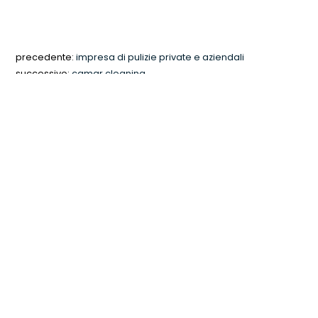
precedente:
impresa di pulizie private e aziendali
successivo:
camar cleaning
COOKIE
Questo sito web utilizza i cookie. Maggiori informazioni
sui cookie sono disponibili a
questo link
. Continuando
Richiedi
ad utilizzare questo sito si acconsente all'utilizzo dei
cookie durante la navigazione.
Consulenza
ACCETTA
Contattaci se necessiti di assistenza o per
qualsiasi altra informazione.
Contattaci