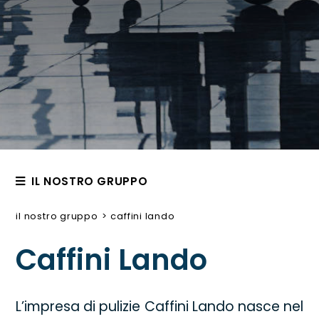
IL NOSTRO GRUPPO
Impresa di pulizie
il nostro gruppo
>
caffini lando
Caffini Lando
Caffini Lando
Camar Cleaning
Emmecitre
L’impresa di pulizie Caffini Lando nasce nel