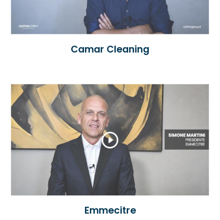
trentennale, non è di semplici
esecutori ma svolgiamo uno studio a
priori dell’ambiente che ci permette di
capire quali sono le modalità e la
Camar Cleaning
frequenza dei lavori da eseguire.
Caffini Group ha questo concetto
come mission e vision del proprio
lavoro per entrare a pieno nella realtà
aziendale, capirne le necessità e
garantire di presentarsi nel migliore dei
modi.
Emmecitre