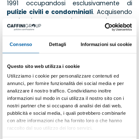
1991 occupandosi esclusivamente di
pulizie civili e condominiali
. Acquisendo
ogni giorno maggiore esperienza e
qualificazione, ha diretto i propri sforzi
verso settori più diversificati e
Consenso
Dettagli
Informazioni sui cookie
professionali, specializzandosi in
pulizie
industriali
e nel
trattamento delle
superfici
. La ricerca di prodotti certificati,
Questo sito web utilizza i cookie
l’uso di attrezzature all’avanguardia, una
Utilizziamo i cookie per personalizzare contenuti ed
Proprietà attenta e sempre in prima linea,
annunci, per fornire funzionalità dei social media e per
sono i motivi di una crescita che ci ha
analizzare il nostro traffico. Condividiamo inoltre
portato ad una dimensione di tipo
informazioni sul modo in cui utilizza il nostro sito con i
nostri partner che si occupano di analisi dei dati web,
industriale.
pubblicità e social media, i quali potrebbero combinarle
con altre informazioni che ha fornito loro o che hanno
Il continuo sviluppo dell’azienda ci ha
raccolto dal suo utilizzo dei loro servizi.
indotto a strutturare una nuova gestione