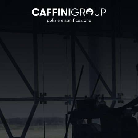
Settori
Straordinarie
Sanificazi
Trat
Civile
Pulizia Vetri in altezza
Decreto Legislat
Decerat
Industriale
Trattamento Gres Porcellanato
Le Nostre Sanifi
Ceratur
Edile
Antipol
Commerciale
Marmo
Pubblica Amministrazione
Linoleu
Cultura Spettacolo
Cotto
IT
Parquet
Sportivo
Moquet