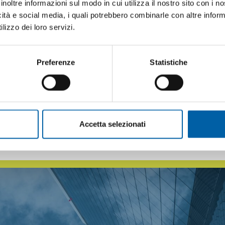
inoltre informazioni sul modo in cui utilizza il nostro sito con i 
igiene negli ambienti di lavoro
sia una
compo
icità e social media, i quali potrebbero combinarle con altre inform
lizzo dei loro servizi.
voro prevede che il datore imposti a tutela d
Preferenze
Statistiche
endale che garantisca un sistema di prevenzio
antire la sicurezza dei propri lavoratori a 360° 
Accetta selezionati