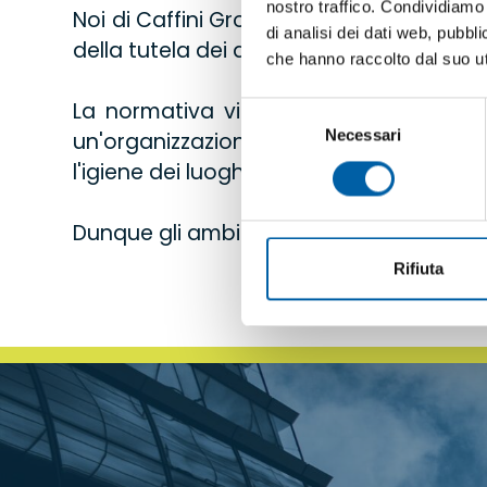
nostro traffico. Condividiamo 
Noi di Caffini Group sappiamo quanto l'
di analisi dei dati web, pubbl
della tutela dei dipendenti.
che hanno raccolto dal suo uti
La normativa vigente sull’igiene del la
Selezione
Necessari
del
un'organizzazione della sicurezza azi
consenso
l'igiene dei luoghi di lavoro.
Dunque gli ambienti di lavoro devono gar
Rifiuta