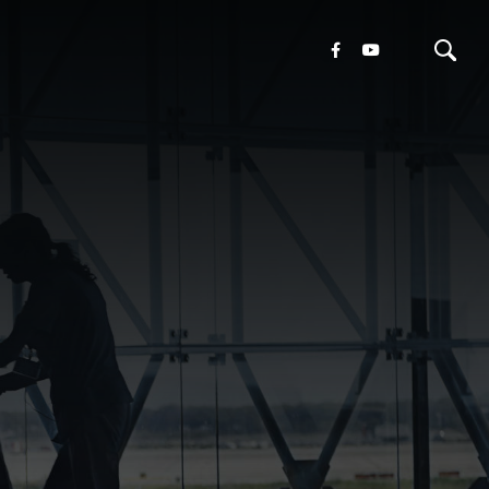
oni
tamenti
ivo
ura
cazioni
a
vere
m
te