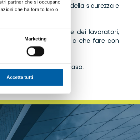
nostri partner che si occupano
nente fondamentale
della sicurezza e
azioni che ha fornito loro o
ella salute e protezione dei lavoratori,
Marketing
ne dei rischi che hanno a che fare con
senza lasciare nulla al caso.
Accetta tutti