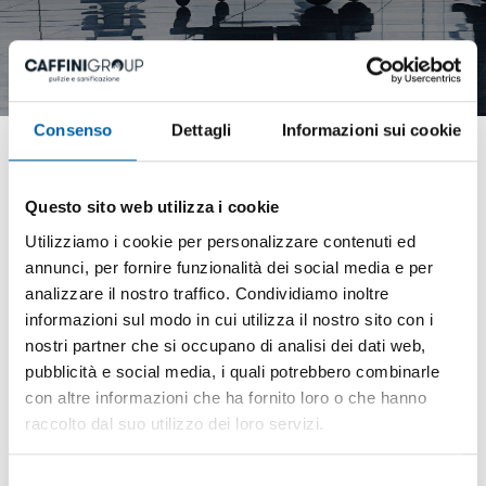
Consenso
Dettagli
Informazioni sui cookie
tag directory
>
impresa di pulizie prodotti certificati
impresa di pulizie
Questo sito web utilizza i cookie
Utilizziamo i cookie per personalizzare contenuti ed
prodotti certificati
annunci, per fornire funzionalità dei social media e per
analizzare il nostro traffico. Condividiamo inoltre
informazioni sul modo in cui utilizza il nostro sito con i
Noi di Caffini Group siamo un'
impresa di
nostri partner che si occupano di analisi dei dati web,
pulizie
che tiene molto a fornire un
pubblicità e social media, i quali potrebbero combinarle
con altre informazioni che ha fornito loro o che hanno
servizio di pulizia estremamente
raccolto dal suo utilizzo dei loro servizi.
organizzato e strutturato, proprio per
questo motivo ci avvaliamo nella nostra
Selezione