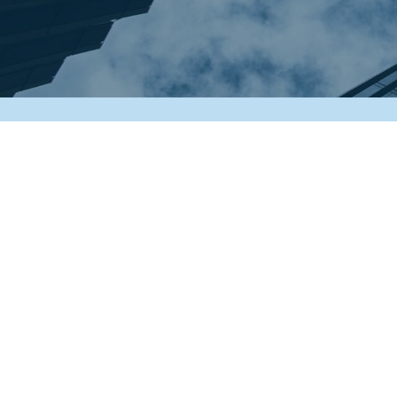
Copyright © 2022-2026 Caffini Lando - Impresa di pulizie
Via Artigianato, 4/6 - 46030 San Giorgio Bigarello (MN) Italy
P. Iva 01945710208