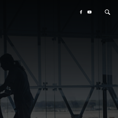
oni
tamenti
ivo
ura
cazioni
a
vere
m
te