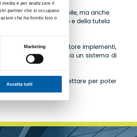
l media e per analizzare il
nostri partner che si occupano
i il miglior servizio possibile, ma anche
azioni che ha fornito loro o
e igieniche sul lavoro e della tutela
ecifico prevede che il datore implementi,
Marketing
a aziendale che garantisca un sistema di
hi di lavoro devono rispettare per poter
Accetta tutti