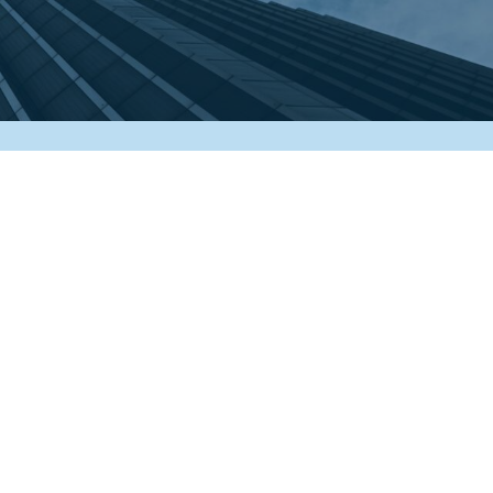
COOKIE
Questo sito web utilizza i cookie. Maggiori informazioni sui
cookie sono disponibili a
questo link
. Continuando ad
utilizzare questo sito si acconsente all'utilizzo dei cookie
durante la navigazione.
ACCETTA