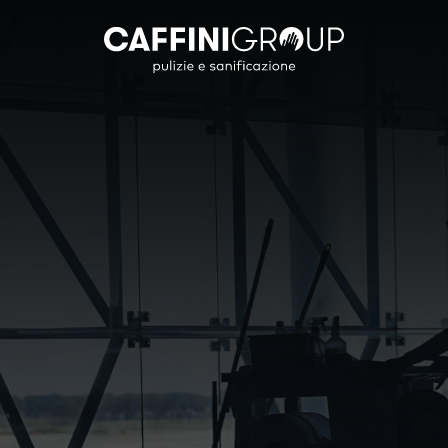
Settori
Straordinarie
Sanificazi
Trat
Civile
Pulizia Vetri in altezza
Decreto Legislat
Decerat
Industriale
Trattamento Gres Porcellanato
Le Nostre Sanifi
Ceratur
Edile
Antipol
Commerciale
Marmo
Pubblica Amministrazione
Linoleu
Cultura Spettacolo
Cotto
IT
Parquet
Sportivo
Moquet