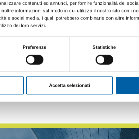
nalizzare contenuti ed annunci, per fornire funzionalità dei socia
inoltre informazioni sul modo in cui utilizza il nostro sito con i 
tanza
ed
impegno
non solo per fornire ai client
icità e social media, i quali potrebbero combinarle con altre inform
omponente importantissima che riguarda le norm
lizzo dei loro servizi.
i doveri a carico del datore di lavoro; nello sp
Preferenze
Statistiche
i lavoratori, un’organizzazione della sicurezz
i luoghi di lavoro.
ro, prevedono una serie di requisiti che i luog
Accetta selezionati
ì la sicurezza per i lavoratori.