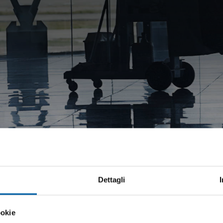
Dettagli
l lavoro
ookie