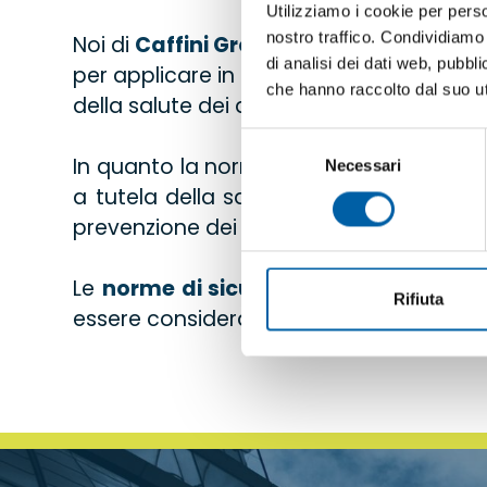
Utilizziamo i cookie per perso
nostro traffico. Condividiamo 
Noi di
Caffini Group
lavoriamo con
cos
di analisi dei dati web, pubbl
per applicare in maniera corretta una c
che hanno raccolto dal suo uti
della salute dei dipendenti.
Selezione
In quanto la normativa stabilisce precis
Necessari
del
a tutela della salute e a protezione de
consenso
prevenzione dei rischi legati all’igiene de
Le
norme di sicurezza e igiene
sul lavo
Rifiuta
essere considerati salubri e garantire cos