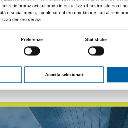
inoltre informazioni sul modo in cui utilizza il nostro sito con i 
per Caffini Group s
oddisfare in maniera mirat
icità e social media, i quali potrebbero combinarle con altre inform
e sta alla base di tutte le iniziative che l'azi
lizzo dei loro servizi.
ni Group è di fondamentale importanza
creare
si punti di interesse e di fornire una qualità se
Preferenze
Statistiche
i significa per l'azienda investire tempo e riso
no quelli più adatti in base alla tipologia di cl
Accetta selezionati