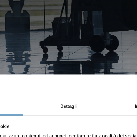
Dettagli
sonalizzati
ookie
nalizzare contenuti ed annunci, per fornire funzionalità dei socia