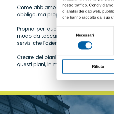
nostro traffico. Condividiamo 
Come abbiamo già più volte enunciato, 
di analisi dei dati web, pubbl
obbligo, ma proprio un dovere di fondo ch
che hanno raccolto dal suo uti
Proprio per questo motivo, per Caffi
Selezione
modo da toccare per ogni cliente i diver
Necessari
del
consenso
servizi che l'azienda offre.
Creare dei piani di pulizia personalizzat
questi piani, in modo da studiare quali so
Rifiuta