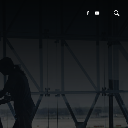
oni
tamenti
ivo
ura
cazioni
a
vere
m
te