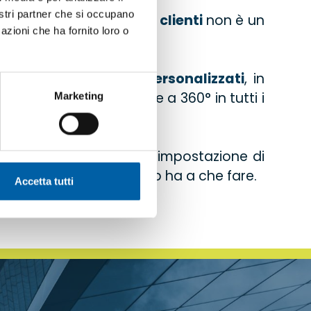
nostri partner che si occupano
a le esigenze dei suoi clienti
non è un
azioni che ha fornito loro o
enda mette in atto.
 dei piani di pulizia personalizzati
, in
mpre elevata e costante a 360° in tutti i
Marketing
rse verso la creazione e l'impostazione di
ienti con cui Caffini Group ha a che fare.
Accetta tutti