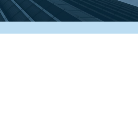
COOKIE
Questo sito web utilizza i cookie. Maggiori informazioni sui
cookie sono disponibili a
questo link
. Continuando ad
utilizzare questo sito si acconsente all'utilizzo dei cookie
durante la navigazione.
ACCETTA