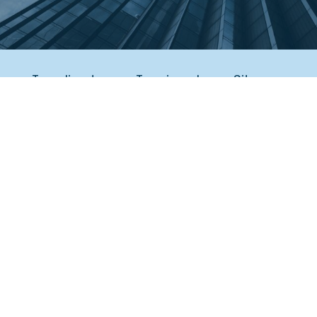
Tag directory
Top ricerche
Sitemap
condividi