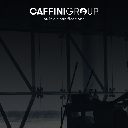
Settori
Straordinarie
Sanificazi
Trat
Civile
Pulizia Vetri in altezza
Decreto Legislat
Decerat
Industriale
Trattamento Gres Porcellanato
Le Nostre Sanifi
Ceratur
Edile
Antipol
Commerciale
Marmo
Pubblica Amministrazione
Linoleu
Cultura Spettacolo
Cotto
IT
Parquet
Sportivo
Moquet