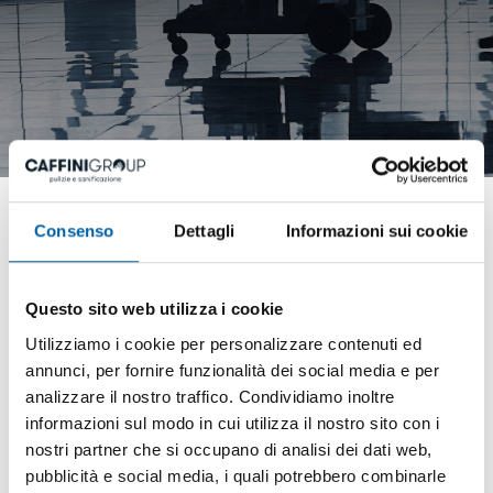
tag directory
>
pulizie palestre
Consenso
Dettagli
Informazioni sui cookie
pulizie palestre
Questo sito web utilizza i cookie
Utilizziamo i cookie per personalizzare contenuti ed
E' importante non trascurare le pulizie
annunci, per fornire funzionalità dei social media e per
delle palestre, in quanto sappiamo bene
analizzare il nostro traffico. Condividiamo inoltre
che in questi luoghi vi accedono
informazioni sul modo in cui utilizza il nostro sito con i
numerose persone quotidianamente, che
nostri partner che si occupano di analisi dei dati web,
pubblicità e social media, i quali potrebbero combinarle
utilizzano attrezzi, spogliatoi, docce,