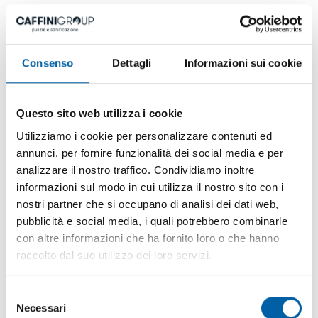
Consenso
Dettagli
Informazioni sui cookie
Questo sito web utilizza i cookie
Utilizziamo i cookie per personalizzare contenuti ed
impresa di pulizie per privati
annunci, per fornire funzionalità dei social media e per
https://www.caffinigroup.it/it-it/impresa-di-pulizie-
analizzare il nostro traffico. Condividiamo inoltre
per-privati.aspx
informazioni sul modo in cui utilizza il nostro sito con i
Tag directory > impresa di
pulizie
per
privati
impresa
nostri partner che si occupano di analisi dei dati web,
di
pulizie
per
privati
pubblicità e social media, i quali potrebbero combinarle
con altre informazioni che ha fornito loro o che hanno
raccolto dal suo utilizzo dei loro servizi.
Selezione
Necessari
del