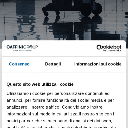
tag directory
>
trattamento gres
Consenso
Dettagli
Informazioni sui cookie
trattamento gres
Questo sito web utilizza i cookie
Utilizziamo i cookie per personalizzare contenuti ed
Le
pavimentazioni
e
annunci, per fornire funzionalità dei social media e per
i
rivestimenti
in
gres porcellanato
e
analizzare il nostro traffico. Condividiamo inoltre
in
ceramica
sono sempre più diffuse nelle
informazioni sul modo in cui utilizza il nostro sito con i
abitazioni perché assicurano un grande
nostri partner che si occupano di analisi dei dati web,
impatto estetico oltre ad una facilità
pubblicità e social media, i quali potrebbero combinarle