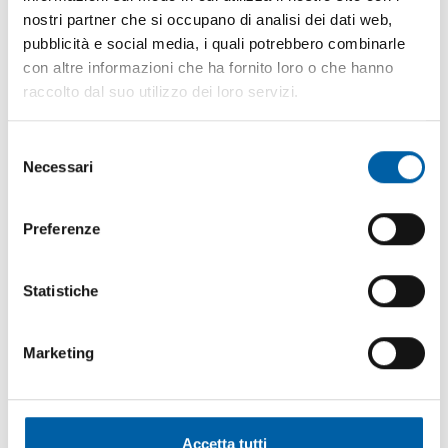
nostri partner che si occupano di analisi dei dati web,
pubblicità e social media, i quali potrebbero combinarle
aziende di sanificazione
con altre informazioni che ha fornito loro o che hanno
https://www.caffinigroup.it/it-it/aziende-di-
raccolto dal suo utilizzo dei loro servizi.
sanificazione.aspx
Tag directory > aziende di
sanificazione
aziende di
Selezione
sanificazione
Siamo un'azienda di
sanificazione
che
Necessari
del
offre un servizio dettagliato e garantito in tutte le sue
consenso
fasi. Rendere i vostri ambienti sanificati per noi è
importante, in quanto la
sanificazione
insieme alla
Preferenze
disinfezione è uno degli step che [...]
Statistiche
Marketing
Accetta tutti